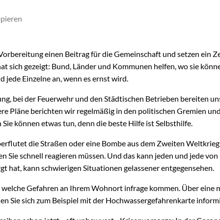
opieren
r Vorbereitung einen Beitrag für die Gemeinschaft und setzen ein Zei
hat sich gezeigt: Bund, Länder und Kommunen helfen, wo sie kön
 jede Einzelne an, wenn es ernst wird.
ung, bei der Feuerwehr und den Städtischen Betrieben bereiten un
ere Pläne berichten wir regelmäßig in den politischen Gremien und
 Sie können etwas tun, denn die beste Hilfe ist Selbsthilfe.
berflutet die Straßen oder eine Bombe aus dem Zweiten Weltkrieg 
nen Sie schnell reagieren müssen. Und das kann jeden und jede von 
rgt hat, kann schwierigen Situationen gelassener entgegensehen.
n, welche Gefahren an Ihrem Wohnort infrage kommen. Über eine 
n Sie sich zum Beispiel mit der Hochwassergefahrenkarte informi