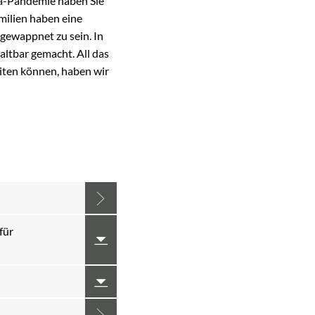
na-Pandemie haben Sie
milien haben eine
gewappnet zu sein. In
ltbar gemacht. All das
eiten können, haben wir
für