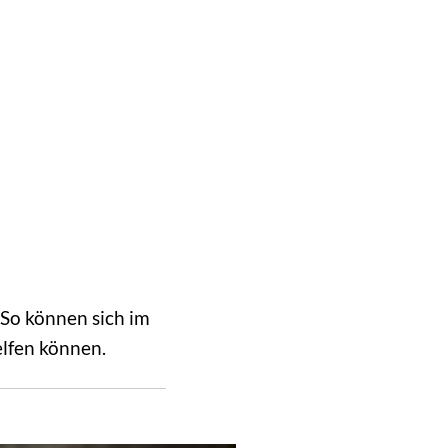
A
A
A
SUCHE
MENÜ
 So können sich im
helfen können.