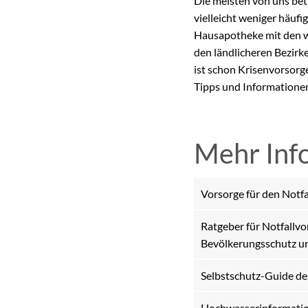
Die meisten von uns bet
vielleicht weniger häufi
Hausapotheke mit den wi
den ländlicheren Bezirk
ist schon Krisenvorsorg
Tipps und Informatione
Mehr Inf
Vorsorge für den Notf
Ratgeber für Notfallvo
Bevölkerungsschutz un
Selbstschutz-Guide d
Hochwasserinformati