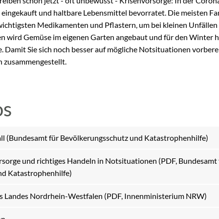
reiben schon jetzt - oft unbewusst - Krisenvorsorge: In der Coro
g eingekauft und haltbare Lebensmittel bevorratet. Die meisten Fa
chtigsten Medikamenten und Pflastern, um bei kleinen Unfällen 
en wird Gemüse im eigenen Garten angebaut und für den Winter ha
e. Damit Sie sich noch besser auf mögliche Notsituationen vorber
n zusammengestellt.
os
all (Bundesamt für Bevölkerungsschutz und Katastrophenhilfe)
rsorge und richtiges Handeln in Notsituationen (PDF, Bundesamt 
d Katastrophenhilfe)
es Landes Nordrhein-Westfalen (PDF, Innenministerium NRW)
on