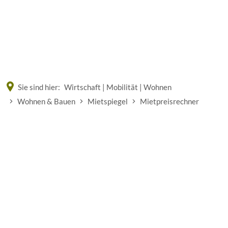
Eine offizielle Website der Bundesrepublik Deutschland
A
A
A
Sie sind hier:
Wirtschaft | Mobilität | Wohnen
Wohnen & Bauen
Mietspiegel
Mietpreisrechner
Mietpreisrechner