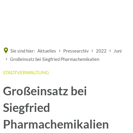
Eine offizielle Website der Bundesrepublik Deutschland
A
A
A
Sie sind hier:
Aktuelles
Pressearchiv
2022
Juni
Großeinsatz bei Siegfried Pharmachemikalien
STADTVERWALTUNG
Großeinsatz bei
Siegfried
Pharmachemikalien