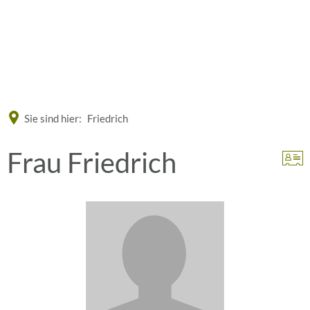
Eine offizielle Website der Bundesrepublik Deutschland
A
A
A
Sie sind hier:
Friedrich
Frau Friedrich