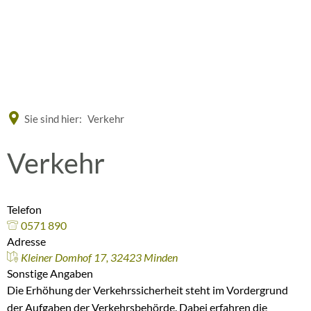
Eine offizielle Website der Bundesrepublik Deutschland
A
A
A
Sie sind hier:
Verkehr
Verkehr
Telefon
0571 890
Adresse
Kleiner Domhof 17, 32423 Minden
Sonstige Angaben
Die Erhöhung der Verkehrssicherheit steht im Vordergrund
der Aufgaben der Verkehrsbehörde. Dabei erfahren die