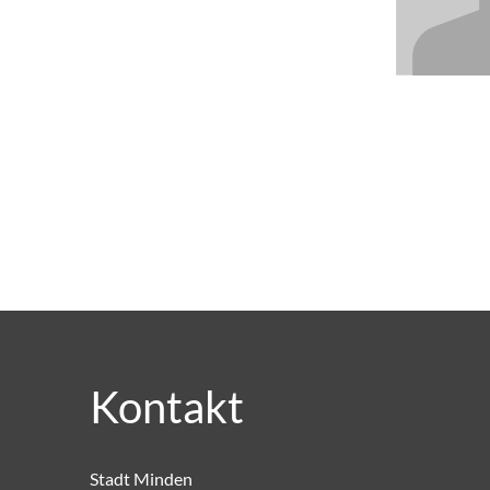
Kleiner
Domhof
17,
32423
Minden
Kontakt
Stadt Minden